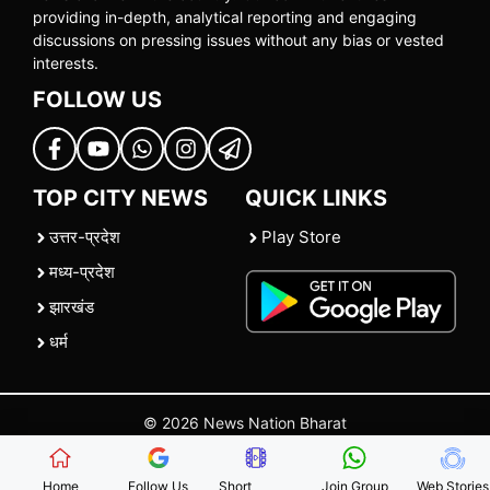
providing in-depth, analytical reporting and engaging
discussions on pressing issues without any bias or vested
interests.
FOLLOW US
TOP CITY NEWS
QUICK LINKS
उत्तर-प्रदेश
Play Store
मध्य-प्रदेश
झारखंड
धर्म
© 2026 News Nation Bharat
Home
|
About US
|
Contact Us
|
Policies
|
Terms and Conditions
Home
Follow Us
Short
Join Group
Web Stories