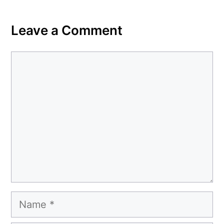
Leave a Comment
Comment
Name