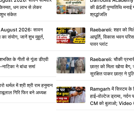
ugust 2026: सावन सोमवार
Daffodils Academy में 
किस्मत, धन लाभ से लेकर
की 85वीं पुण्यतिथि मनाई गई
शुभ संकेत
श्रद्धांजलि
 August 2026: सावन
Raebareli: शहर को मिल
ा संयोग, जानें शुभ मुहूर्त,
आपूर्ति, विकास भवन परिसर 
पावर प्लांट
ति के गीतों से गूंजा डीएवी
Raebareli: चौकी प्रभारी 
-नाटिका ने बांधा समां
छात्र को मिला खोया बैग, 
सुरक्षित पाकर छात्र ने प
आभार
र्मल में श्री श्री राम हनुमान
Ramgarh में सिस्टम के
ाबूलाल गिरि फिर बने अध्यक्ष
हाई-वोल्टेज ड्रामा, गर्दन
CM को बुलाओ; Video 