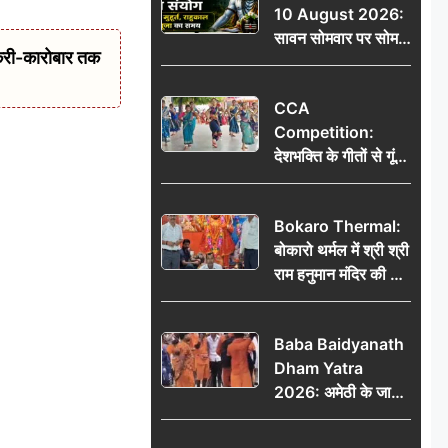
10 August 2026:
तक मिलेंगे शुभ संकेत
सावन सोमवार पर सोम
करी-कारोबार तक
प्रदोष व्रत का संयोग,
जानें शुभ मुहूर्त, राहुकाल
CCA
और पूजा का समय
Competition:
देशभक्ति के गीतों से गूंजा
डीएवी कथारा, लोक
नृत्य और नृत्य-नाटिका ने
Bokaro Thermal:
बांधा समां
बोकारो थर्मल में श्री श्री
राम हनुमान मंदिर की नई
कमेटी गठित, बाबूलाल
गिरि फिर बने अध्यक्ष
Baba Baidyanath
Dham Yatra
2026: अमेठी के जायस
से बाबा बैद्यनाथ धाम के
लिए रवाना हुआ कांवरियों