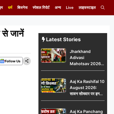
इम
धर्म
बिजनेस
स्पेशल रिपोर्ट
अन्य
Live
लाइफस्टाइल
े जानें
Latest Stories
Jharkhand
Adivasi
Follow Us
Mahotsav 2026
का नगर भवन में भव्य
उद्घाटन, लोकनृत्य और
Aaj Ka Rashifal 10
पारंपरिक प्रस्तुतियों ने
August 2026:
मोहा मन
सावन सोमवार पर इन
राशियों की चमकेगी
किस्मत, धन लाभ से
Aaj Ka Panchang
लेकर नौकरी-कारोबार