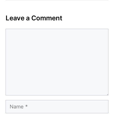
Leave a Comment
Comment
Name