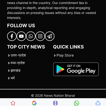
news channel in the country. Our commitment lies in
providing in-depth, analytical reporting and engaging
discussions on pressing issues without any bias or vested
interests.
FOLLOW US
TOP CITY NEWS
QUICK LINKS
उत्तर-प्रदेश
Play Store
मध्य-प्रदेश
झारखंड
धर्म
© 2026 News Nation Bharat
Home
|
About US
|
Contact Us
|
Policies
|
Terms and Conditions