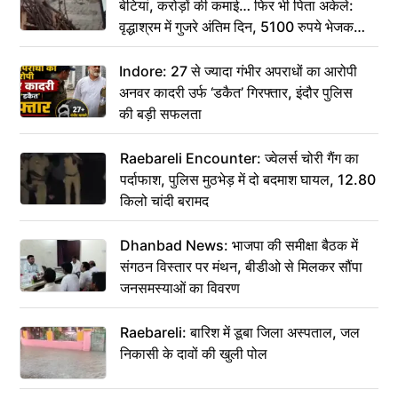
बेटियां, करोड़ों की कमाई… फिर भी पिता अकेले:
वृद्धाश्रम में गुजरे अंतिम दिन, 5100 रुपये भेजकर
कहा– अंतिम संस्कार कर दीजिए हम नहीं आ पाएंगे
Indore: 27 से ज्यादा गंभीर अपराधों का आरोपी
अनवर कादरी उर्फ ‘डकैत’ गिरफ्तार, इंदौर पुलिस
की बड़ी सफलता
Raebareli Encounter: ज्वेलर्स चोरी गैंग का
पर्दाफाश, पुलिस मुठभेड़ में दो बदमाश घायल, 12.80
किलो चांदी बरामद
Dhanbad News: भाजपा की समीक्षा बैठक में
संगठन विस्तार पर मंथन, बीडीओ से मिलकर सौंपा
जनसमस्याओं का विवरण
Raebareli: बारिश में डूबा जिला अस्पताल, जल
निकासी के दावों की खुली पोल