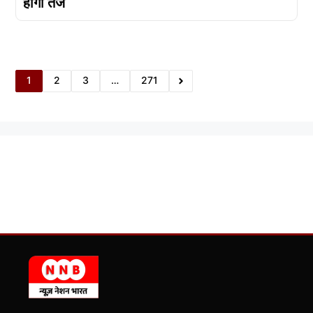
होगा तेज
1
2
3
…
271