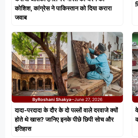
त
कोशिश, कांग्रेस ने पाकिस्तान को दिया करारा
जवाब
By
Roshani Shakya
June 27, 2026
—
दादा-परदादा के दौर के दो पल्लों वाले दरवाजे क्यों
व
होते थे खास? जानिए इनके पीछे छिपी सोच और
क
इतिहास