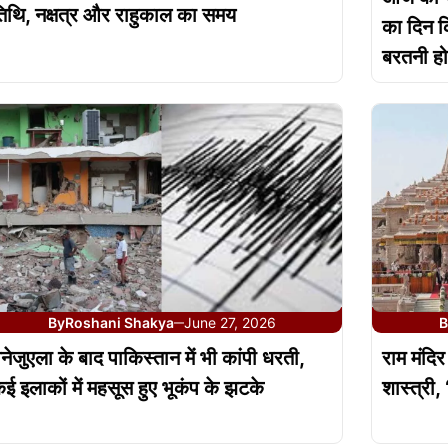
िथि, नक्षत्र और राहुकाल का समय
का दिन क
बरतनी हो
By
Roshani Shakya
June 27, 2026
B
—
ेनेजुएला के बाद पाकिस्तान में भी कांपी धरती,
राम मंदिर
ई इलाकों में महसूस हुए भूकंप के झटके
शास्त्री,