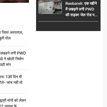
Raebareli: एक महीने
में उखड़ने लगी PWD
की सड़क! जेल रोड पर
गड्ढे ने खोली निर्माण
गुणवत्ता की पोल, जांच
की उठी मांग
बा जिला अस्पताल,
ुली पोल
ें उखड़ने लगी PWD
े ने खोली निर्माण
उठी मांग
द: 13वें दिन भी
ले- जांच नहीं तो
री मांगों को लेकर
 12 अगस्त के