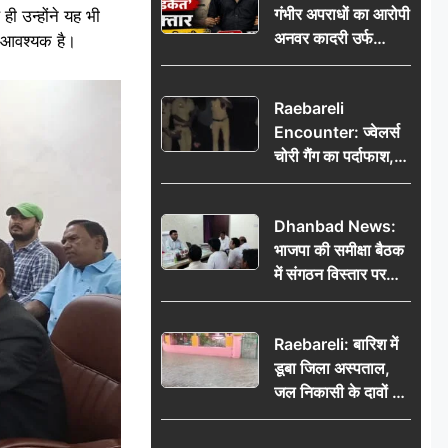
गंभीर अपराधों का आरोपी
ही उन्होंने यह भी
भेजकर कहा– अंतिम
अनवर कादरी उर्फ
संस्कार कर दीजिए हम
ग आवश्यक है।
‘डकैत’ गिरफ्तार, इंदौर
नहीं आ पाएंगे
पुलिस की बड़ी सफलता
Raebareli
Encounter: ज्वेलर्स
चोरी गैंग का पर्दाफाश,
पुलिस मुठभेड़ में दो
बदमाश घायल, 12.80
Dhanbad News:
किलो चांदी बरामद
भाजपा की समीक्षा बैठक
में संगठन विस्तार पर
मंथन, बीडीओ से
मिलकर सौंपा
Raebareli: बारिश में
जनसमस्याओं का विवरण
डूबा जिला अस्पताल,
जल निकासी के दावों की
खुली पोल