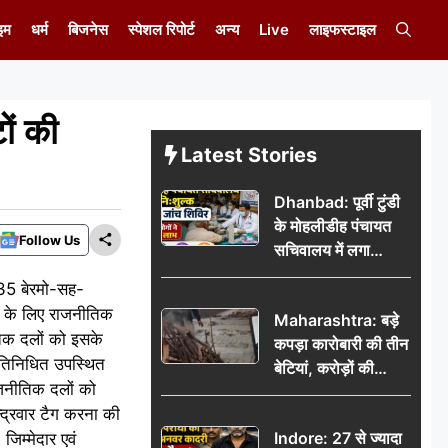
इम
धर्म
बिजनेस
स्पेशल रिपोर्ट
अन्य
Live
लाइफस्टाइल
ों की
Latest Stories
Dhanbad: पूर्वी टुंडी
के मोहलीडीह पंचायत
Follow Us
सचिवालय में लगा
निःशुल्क स्वास्थ्य जांच
 35 बेरमो-सह-
शिविर, सैकड़ों लोगों ने
ने के लिए राजनीतिक
Maharashtra: बड़े
उठाया लाभ
ीतिक दलों को इसके
कपड़ा कारोबारी की तीन
्रतिनिधित उपस्थित
बेटियां, करोड़ों की
ाजनीतिक दलों को
कमाई… फिर भी पिता
न्द्रवार टैग करना की
अकेले: वृद्धाश्रम में गुजरे
Indore: 27 से ज्यादा
िम्मेदार एवं
अंतिम दिन, 5100 रुपये