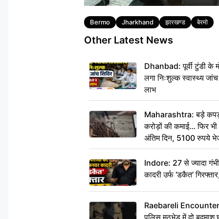
Tags
Bermo
Jharkhand
झारखण्ड
बेरमो
Other Latest News
Dhanbad: पूर्वी टुंडी के
लगा निःशुल्क स्वास्थ्य जांच
लाभ
Maharashtra: बड़े कपड़ा 
करोड़ों की कमाई… फिर भी पित
अंतिम दिन, 5100 रुपये भ
दीजिए हम नहीं आ पाएंगे
Indore: 27 से ज्यादा गं
कादरी उर्फ ‘डकैत’ गिरफ्ता
Raebareli Encounter: ज्व
पुलिस मुठभेड़ में दो बदमा