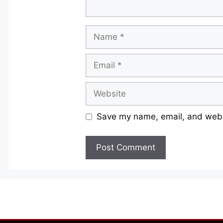
Name
Email
Website
Save my name, email, and websi