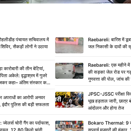
 मोहलीडीह पंचायत सचिवालय में
Raebareli: बारिश में डू
 शिविर, सैकड़ों लोगों ने उठाया
जल निकासी के दावों की ख
Raebareli: एक महीने म
कारोबारी की तीन बेटियां,
की सड़क! जेल रोड पर गड्ढ
ा अकेले: वृद्धाश्रम में गुजरे
गुणवत्ता की पोल, जांच की 
ेजकर कहा– अंतिम संस्कार कर
JPSC-JSSC परीक्षा विवा
भीर अपराधों का आरोपी अनवर
भूख हड़ताल जारी, छात्र बो
र, इंदौर पुलिस की बड़ी सफलता
आंदोलन और होगा तेज
ेलर्स चोरी गैंग का पर्दाफाश,
Bokaro Thermal: 9 सूत्
श घायल, 12.80 किलो चांदी
सप्लाई मजदूरों की हुंकार,