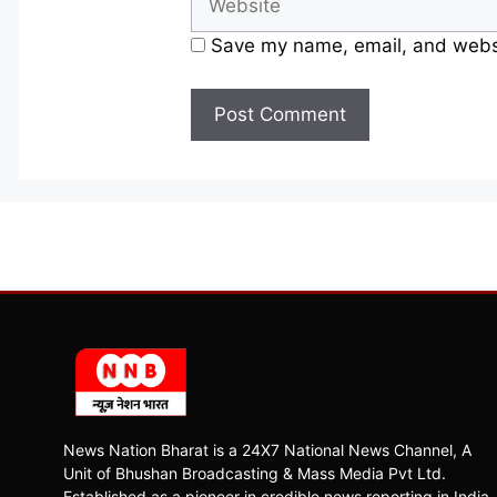
Save my name, email, and websit
News Nation Bharat is a 24X7 National News Channel, A
Unit of Bhushan Broadcasting & Mass Media Pvt Ltd.
Established as a pioneer in credible news reporting in India,