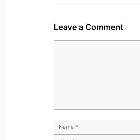
Leave a Comment
Comment
Name