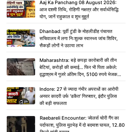
Aaj Ka Panchang 08 August 2026:
आज दशमी तिथि, रोहिणी नक्षत्र और सर्वार्थसिद्धि
योग, जानें राहुकाल व शुभ मुहूर्त
Dhanbad: पूर्वी टुंडी के मोहलीडीह पंचायत
सचिवालय में लगा निःशुल्क स्वास्थ्य जांच शिविर,
सैकड़ों लोगों ने उठाया लाभ
Maharashtra: बड़े कपड़ा कारोबारी की तीन
बेटियां, करोड़ों की कमाई… फिर भी पिता अकेले:
वृद्धाश्रम में गुजरे अंतिम दिन, 5100 रुपये भेजकर
कहा– अंतिम संस्कार कर दीजिए हम नहीं आ पाएंगे
Indore: 27 से ज्यादा गंभीर अपराधों का आरोपी
अनवर कादरी उर्फ ‘डकैत’ गिरफ्तार, इंदौर पुलिस
की बड़ी सफलता
Raebareli Encounter: ज्वेलर्स चोरी गैंग का
पर्दाफाश, पुलिस मुठभेड़ में दो बदमाश घायल, 12.80
किलो चांदी बरामद