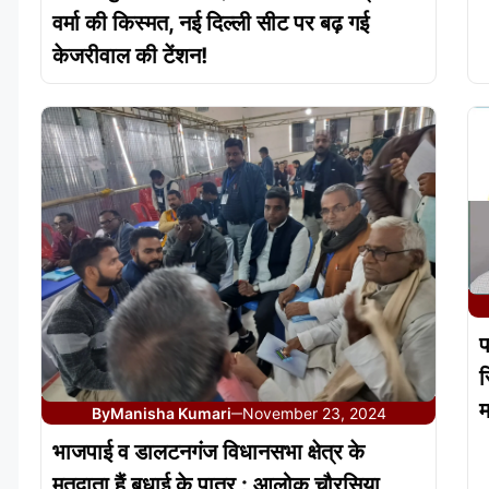
वर्मा की किस्मत, नई दिल्ली सीट पर बढ़ गई
केजरीवाल की टेंशन!
प
स
म
By
Manisha Kumari
November 23, 2024
—
भाजपाई व डालटनगंज विधानसभा क्षेत्र के
मतदाता हैं बधाई के पात्र : आलोक चौरसिया