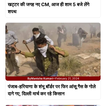
खट्टर की जगह नए CM, आज ही शाम 5 बजे लेंगे
शपथ
By
Manisha Kumari
February 21, 2024
—
पंजाब-हरियाणा के शंभू बॉर्डर पर फिर आंसू गैस के गोले
दागे गए, दिल्ली मार्च कर रहे किसान