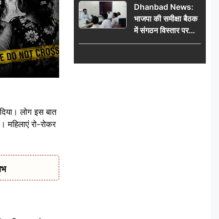
Dhanbad News:
किलो चांदी बरामद
भाजपा की समीक्षा बैठक
में संगठन विस्तार पर
मंथन, बीडीओ से
मिलकर सौंपा
जनसमस्याओं का विवरण
र दिया। लोग इस बात
ा। महिलाएं रो-रोकर
ाभ