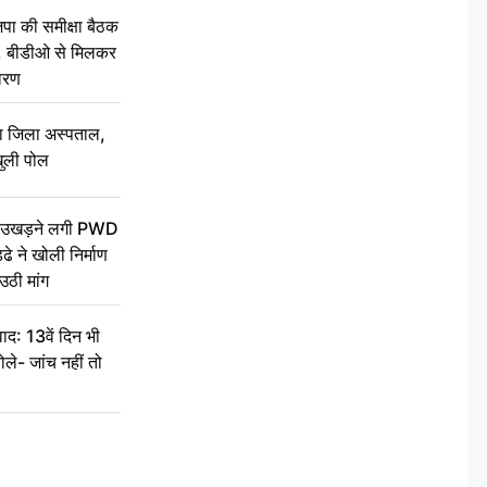
की समीक्षा बैठक
थन, बीडीओ से मिलकर
वरण
बा जिला अस्पताल,
ुली पोल
ें उखड़ने लगी PWD
े ने खोली निर्माण
उठी मांग
द: 13वें दिन भी
ले- जांच नहीं तो