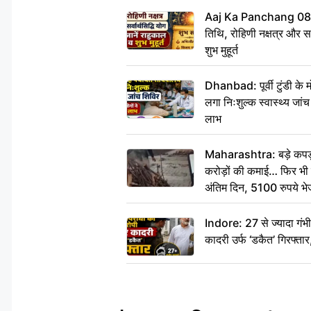
Aaj Ka Panchang 08
तिथि, रोहिणी नक्षत्र और सर्
शुभ मुहूर्त
Dhanbad: पूर्वी टुंडी के
लगा निःशुल्क स्वास्थ्य जांच
लाभ
Maharashtra: बड़े कपड़ा 
करोड़ों की कमाई… फिर भी पित
अंतिम दिन, 5100 रुपये भ
दीजिए हम नहीं आ पाएंगे
Indore: 27 से ज्यादा गं
कादरी उर्फ ‘डकैत’ गिरफ्ता