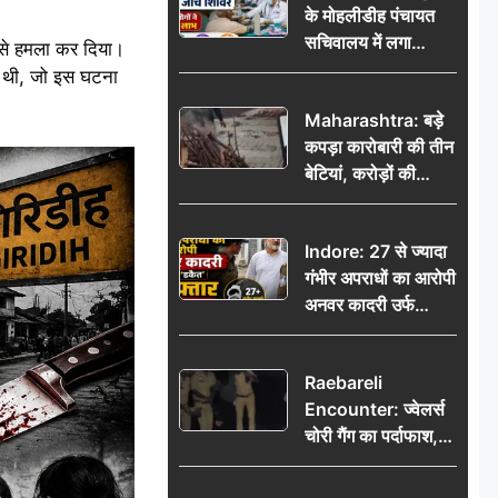
के मोहलीडीह पंचायत
सचिवालय में लगा
र से हमला कर दिया।
निःशुल्क स्वास्थ्य जांच
म थी, जो इस घटना
शिविर, सैकड़ों लोगों ने
Maharashtra: बड़े
उठाया लाभ
कपड़ा कारोबारी की तीन
बेटियां, करोड़ों की
कमाई… फिर भी पिता
अकेले: वृद्धाश्रम में गुजरे
Indore: 27 से ज्यादा
अंतिम दिन, 5100 रुपये
गंभीर अपराधों का आरोपी
भेजकर कहा– अंतिम
अनवर कादरी उर्फ
संस्कार कर दीजिए हम
‘डकैत’ गिरफ्तार, इंदौर
नहीं आ पाएंगे
पुलिस की बड़ी सफलता
Raebareli
Encounter: ज्वेलर्स
चोरी गैंग का पर्दाफाश,
पुलिस मुठभेड़ में दो
बदमाश घायल, 12.80