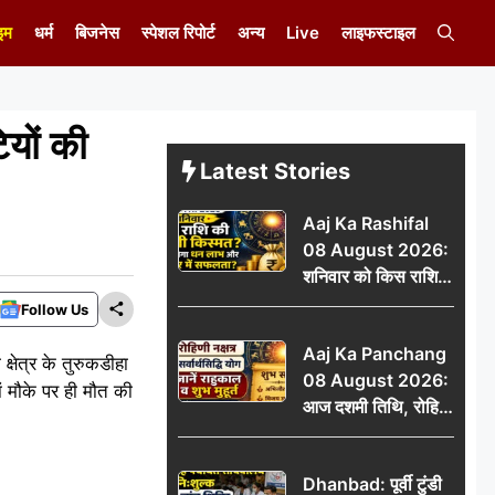
इम
धर्म
बिजनेस
स्पेशल रिपोर्ट
अन्य
Live
लाइफस्टाइल
ियों की
Latest Stories
Aaj Ka Rashifal
08 August 2026:
शनिवार को किस राशि
की चमकेगी किस्मत,
Follow Us
किसे मिलेगा धन लाभ
Aaj Ka Panchang
और करियर में सफलता?
्षेत्र के तुरुकडीहा
08 August 2026:
ां मौके पर ही मौत की
आज दशमी तिथि, रोहिणी
नक्षत्र और सर्वार्थसिद्धि
योग, जानें राहुकाल व
Dhanbad: पूर्वी टुंडी
शुभ मुहूर्त