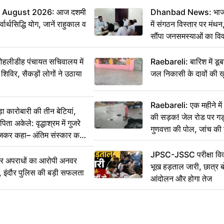
 August 2026: आज दशमी
Dhanbad News: भाजपा 
वार्थसिद्धि योग, जानें राहुकाल व
में संगठन विस्तार पर मं
सौंपा जनसमस्याओं का वि
 मोहलीडीह पंचायत सचिवालय में
Raebareli: बारिश में डू
 शिविर, सैकड़ों लोगों ने उठाया
जल निकासी के दावों की ख
Raebareli: एक महीने म
कारोबारी की तीन बेटियां,
की सड़क! जेल रोड पर गड्ढ
ा अकेले: वृद्धाश्रम में गुजरे
गुणवत्ता की पोल, जांच की 
ेजकर कहा– अंतिम संस्कार कर
JPSC-JSSC परीक्षा विवा
भीर अपराधों का आरोपी अनवर
भूख हड़ताल जारी, छात्र बो
र, इंदौर पुलिस की बड़ी सफलता
आंदोलन और होगा तेज