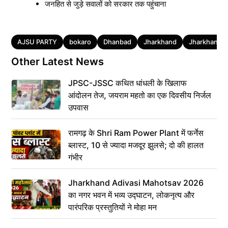
जनहित से जुड़े सवालों को सरकार तक पहुंचाना
Tags
AJSU PARTY
bokaro
Dhanbad
Jharkhand
Jharkhand po
Other Latest News
JPSC-JSSC कथित धांधली के खिलाफ
आंदोलन तेज, जयराम महतो का एक दिवसीय निर्जल
उपवास
रामगढ़ के Shri Ram Power Plant में फर्नेस
ब्लास्ट, 10 से ज्यादा मजदूर झुलसे; दो की हालत
गंभीर
Jharkhand Adivasi Mahotsav 2026
का नगर भवन में भव्य उद्घाटन, लोकनृत्य और
पारंपरिक प्रस्तुतियों ने मोहा मन