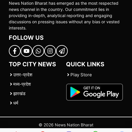
News Nation Bharat has emerged as the most respected
news channel in the country. Our commitment lies in
providing in-depth, analytical reporting and engaging
discussions on pressing issues without any bias or vested
interests.
FOLLOW US
TOP CITY NEWS
QUICK LINKS
उत्तर-प्रदेश
Play Store
मध्य-प्रदेश
झारखंड
धर्म
© 2026 News Nation Bharat
Home
|
About US
|
Contact Us
|
Policies
|
Terms and Conditions