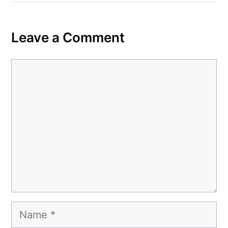
Leave a Comment
Comment
Name