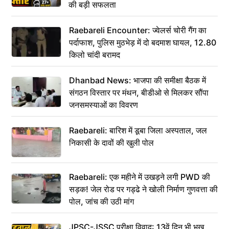
की बड़ी सफलता
Raebareli Encounter: ज्वेलर्स चोरी गैंग का
पर्दाफाश, पुलिस मुठभेड़ में दो बदमाश घायल, 12.80
किलो चांदी बरामद
Dhanbad News: भाजपा की समीक्षा बैठक में
संगठन विस्तार पर मंथन, बीडीओ से मिलकर सौंपा
जनसमस्याओं का विवरण
Raebareli: बारिश में डूबा जिला अस्पताल, जल
निकासी के दावों की खुली पोल
Raebareli: एक महीने में उखड़ने लगी PWD की
सड़क! जेल रोड पर गड्ढे ने खोली निर्माण गुणवत्ता की
पोल, जांच की उठी मांग
JPSC-JSSC परीक्षा विवाद: 13वें दिन भी भूख