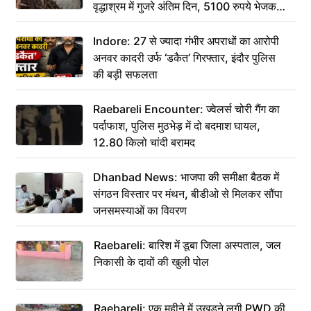
वृद्धाश्रम में गुजरे अंतिम दिन, 5100 रुपये भेजकर
कहा– अंतिम संस्कार कर दीजिए हम नहीं आ पाएंगे
Indore: 27 से ज्यादा गंभीर अपराधों का आरोपी
अनवर कादरी उर्फ ‘डकैत’ गिरफ्तार, इंदौर पुलिस
की बड़ी सफलता
Raebareli Encounter: ज्वेलर्स चोरी गैंग का
पर्दाफाश, पुलिस मुठभेड़ में दो बदमाश घायल,
12.80 किलो चांदी बरामद
Dhanbad News: भाजपा की समीक्षा बैठक में
संगठन विस्तार पर मंथन, बीडीओ से मिलकर सौंपा
जनसमस्याओं का विवरण
Raebareli: बारिश में डूबा जिला अस्पताल, जल
निकासी के दावों की खुली पोल
Raebareli: एक महीने में उखड़ने लगी PWD की