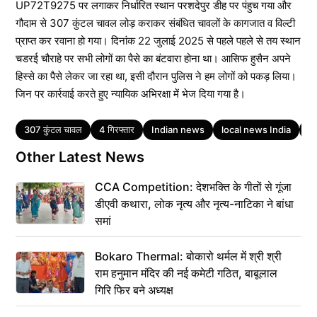
UP72T9275 पर लगाकर निर्धारित स्थान परशदेपुर डीह पर पंहुच गया और
गौदाम से 307 कुंटल चावल लोड़ कराकर संबंधित चावलों के कागजात व विल्टी
प्राप्त कर रवाना हो गया। दिनांक 22 जुलाई 2025 से पहले पहले से तय स्थान
चडरई चौराहे पर सभी लोगों का पैसे का बंटवारा होना था। आसिफ हुसैन अपने
हिस्से का पैसे लेकर जा रहा था, इसी दौरान पुलिस ने हम लोगों को पकड़ लिया।
जिन पर कार्रवाई करते हुए न्यायिक अभिरक्षा में भेज दिया गया है।
Tags
307 कुंटल चावल
4 गिरफ्तार
Indian news
local news India
Ra
Other Latest News
CCA Competition: देशभक्ति के गीतों से गूंजा
डीएवी कथारा, लोक नृत्य और नृत्य-नाटिका ने बांधा
समां
Bokaro Thermal: बोकारो थर्मल में श्री श्री
राम हनुमान मंदिर की नई कमेटी गठित, बाबूलाल
गिरि फिर बने अध्यक्ष