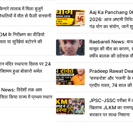
 तालाब में मिला बुजुर्ग
Aaj Ka Panchang 0
्थितियों में मौत से फैली सनसनी
2026: आज अष्टमी तिथि,
गंड योग का संयोग, जानें शुभ
और दिनभर का पंचांग
DM के निरीक्षण का वीडियो
ा या सुर्खियां बटोरने की
Raebareli News: बाथर
मासूम की मौत का कारण, 
वर्षीय बालक की दर्दनाक म
 मंदिर स्थापना दिवस पर 24
भक्तिमय हुआ बोकारो थर्मल
Pradeep Rawat Death: 
‘सरफरोश’ और ‘गजनी’ के 
प्रदीप रावत, 74 साल की उ
ws: विदेशों तक आम
कहा अलविदा
सिल किया राज्य में प्रथम स्थान
JPSC-JSSC परीक्षा में 
खिलाफ JLKM का रामगढ़ म
सरकार पर साधा निशाना