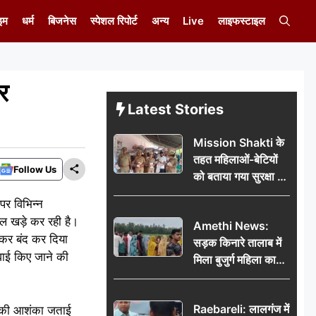
इम
धर्म
बिजनेस
स्पेशल रिपोर्ट
अन्य
Live
लाइफस्टाइल
र
Latest Stories
Mission Shakti के
तहत महिलाओं-बेटियों
Follow Us
को बताया गया सुरक्षा के
अधिकार
पर विभिन्न
ल खड़े कर रही है।
Amethi News:
खाकर बंद कर दिया
सड़क किनारे तालाब में
वाई किए जाने की
मिला बुजुर्ग महिला का
शव, संदिग्ध परिस्थितियों
में मौत से फैली सनसनी
Raebareli: लालगंज में
ने की आशंका जताई