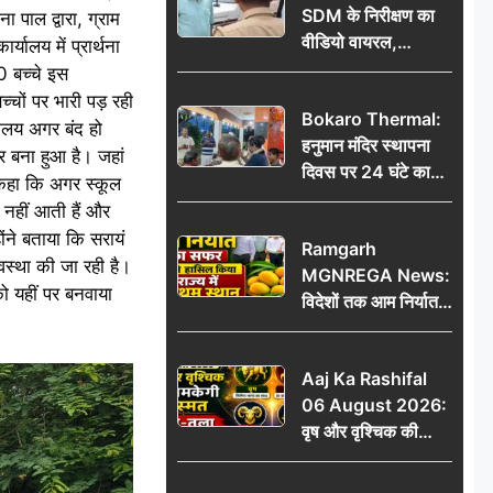
SDM के निरीक्षण का
 पाल द्वारा, ग्राम
वीडियो वायरल,
यालय में प्रार्थना
प्रशासनिक सक्रियता
0 बच्चे इस
या सुर्खियां बटोरने की
च्चों पर भारी पड़ रही
Bokaro Thermal:
कवायद?
्यालय अगर बंद हो
हनुमान मंदिर स्थापना
पर बना हुआ है। जहां
दिवस पर 24 घंटे का
े कहा कि अगर स्कूल
अखंड हरि कीर्तन,
 नहीं आती हैं और
भक्तिमय हुआ बोकारो
ोंने बताया कि सरायं
Ramgarh
थर्मल
वस्था की जा रही है।
MGNREGA News:
ो यहीं पर बनवाया
विदेशों तक आम निर्यात
का सफर, जिले ने
हासिल किया राज्य में
Aaj Ka Rashifal
प्रथम स्थान
06 August 2026:
वृष और वृश्चिक की
चमकेगी किस्मत, मेष-
तुला रहें सावधान