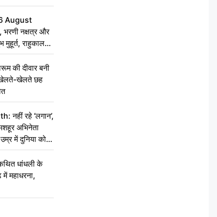
6 August
 भरणी नक्षत्र और
 मुहूर्त, राहुकाल
ूम की दीवार बनी
खेलते-खेलते छह
ौत
नहीं रहे ‘लगान’,
मशहूर अभिनेता
म्र में दुनिया को
कथित धांधली के
ें महाधरना,