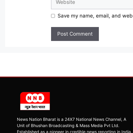
Save my name, email, and websi
News Nation Bharat is a 24X7 National News Channel, A
Unit of Bhushan Broadcasting & Mass Media Pvt Ltd.
Established as a pioneer in credible news reporting in India,