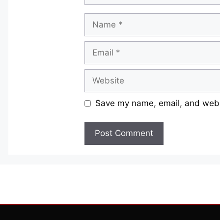
Name
Email
Website
Save my name, email, and websi