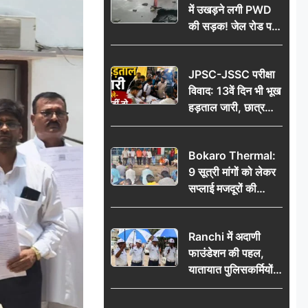
में उखड़ने लगी PWD
की सड़क! जेल रोड पर
गड्ढे ने खोली निर्माण
गुणवत्ता की पोल, जांच
JPSC-JSSC परीक्षा
की उठी मांग
विवाद: 13वें दिन भी भूख
हड़ताल जारी, छात्र
बोले- जांच नहीं तो
आंदोलन और होगा तेज
Bokaro Thermal:
9 सूत्री मांगों को लेकर
सप्लाई मजदूरों की
हुंकार, 12 अगस्त के
प्रदर्शन की रणनीति बनी
Ranchi में अदाणी
फाउंडेशन की पहल,
यातायात पुलिसकर्मियों
को वितरित किए गए छाते