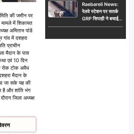
Raebareli News:
रेलवे स्टेशन पर सतर्क
 समिति की जमीन पर
GRP सिपाही ने बचाई
र मामले में शिकायत
महिला की जान, चलती
यक्ष अमिताभ पांडे
ट्रेन में चढ़ते समय हुआ
 गांव में दशहरा
हादसा टला; घटना
अति प्राचीन
CCTV में कैद
ेला मैदान के पास
 कथा एवं 10 दिन
 बे रोक टोक अवैध
 दशहरा मैदान के
ाया जा सके यह की
 है और शांति भंग
दौरान जिला अध्यक्ष
विवरण