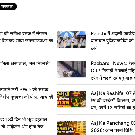
रायबरेली
 समीक्षा बैठक में संगठन
Ranchi में अदाणी फाउंड
से मिलकर सौंपा जनसमस्याओं का
यातायात पुलिसकर्मियों क
छाते
बा जिला अस्पताल, जल निकासी
Raebareli News: रेलवे 
GRP सिपाही ने बचाई मह
ट्रेन में चढ़ते समय हुआ 
CCTV में कैद
ं उखड़ने लगी PWD की सड़क!
Aaj Ka Rashifal 07
िर्माण गुणवत्ता की पोल, जांच की
मेष की चमकेगी किस्मत, व
धन, जानें 12 राशियों का 
: 13वें दिन भी भूख हड़ताल
Aaj Ka Panchang 0
ीं तो आंदोलन और होगा तेज
2026: आज नवमी तिथि, क