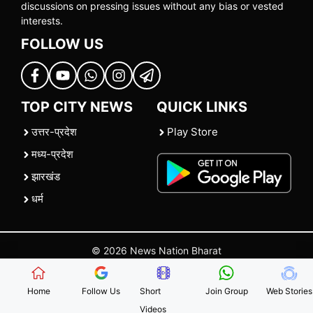
discussions on pressing issues without any bias or vested
interests.
FOLLOW US
TOP CITY NEWS
QUICK LINKS
उत्तर-प्रदेश
Play Store
मध्य-प्रदेश
झारखंड
धर्म
© 2026 News Nation Bharat
Home
|
About US
|
Contact Us
|
Policies
|
Terms and Conditions
Home
Follow Us
Short
Join Group
Web Stories
Videos