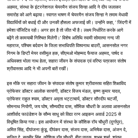
अहमद, संस्था के इंटरनेशनल चेयरमैन संजय सिन्हा आदि ने दीप जलाकर
समारोह को आगे बढ़ाया। स्वागत भाषण में चेयरमैन संजय सिन्हा ने तमाम मेधावी
विद्यार्थियों को बधाई दी और उनकी हौसला अफजाई की। उन्होंने कहा, ‘ जिंदगी में
हमेशा पॉजिटिव रहो। अगर हार है तो जीत भी है। लक्ष्य निर्धारित करके आगे
बढ़ेंगे तो कामयाबी निश्चित मिलेगी।’ विशेष अतिथि स्वामी सोमात्मा नन्द जी
महाराज, पश्चिम बर्दवान के जिला सभाधिपति विश्वनाथ बाउरी, आसनसोल नगर
निगम के डिप्टी मेयर वसीमुल हक, सीएमओ मोहम्मद फैयाज अहमद, पार्षद व
अधिवक्ता भोला नाथ हेला, सहारा जीवन के संपादक एवं वरिष्ठ पत्रकार संतोष
श्रीवास्तव आदि ने भी अपनी बातें रखीं।
इस मौके पर सहारा जीवन के संपादक संतोष कुमार श्रीवास्तव सहित शिक्षाविद
प्रोफेसर डॉक्टर आलोक सत्संगी, डॉक्टर विजय मंडल, कृष्ण कुमार यादव,
प्रोफेसर राहुल श्याम, डॉक्टर अमृता भट्टाचार्य, डॉक्टर सौरदीप चटर्जी,
सोमनाथ नियोगी, जय घोष, सौम्यदीपा दास, सौमिक चौधरी के अलावा आसनसोल
आशीर्वाद फाउंडेशन के सौम्य साधु को विद्या रत्न आइकन अवार्ड 2025 से
विभूषित किया गया। इस आयोजन में संस्था के कौशिक रॉय चौधुरी (दुर्गापुर),
अमित सिंह, दीपांजना कुंडू, दीपंकर दास, संजय दास, अभिषेक दास, अंजन दे,
सृजित दे, सतबीर सिंह, कौशिक रॉय चौधुरी, हीरा पाठक, शुभम शर्मा, शांतनु