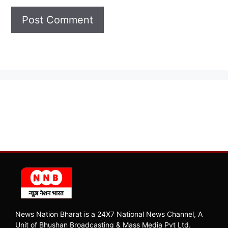
News Nation Bharat is a 24X7 National News Channel, A
Unit of Bhushan Broadcasting & Mass Media Pvt Ltd.