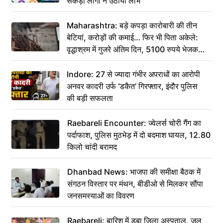
सैकड़ों लोगों ने उठाया लाभ
Maharashtra: बड़े कपड़ा कारोबारी की तीन
बेटियां, करोड़ों की कमाई… फिर भी पिता अकेले:
वृद्धाश्रम में गुजरे अंतिम दिन, 5100 रुपये भेजकर
कहा– अंतिम संस्कार कर दीजिए हम नहीं आ पाएंगे
Indore: 27 से ज्यादा गंभीर अपराधों का आरोपी
अनवर कादरी उर्फ ‘डकैत’ गिरफ्तार, इंदौर पुलिस
की बड़ी सफलता
Raebareli Encounter: ज्वेलर्स चोरी गैंग का
पर्दाफाश, पुलिस मुठभेड़ में दो बदमाश घायल, 12.80
किलो चांदी बरामद
Dhanbad News: भाजपा की समीक्षा बैठक में
संगठन विस्तार पर मंथन, बीडीओ से मिलकर सौंपा
जनसमस्याओं का विवरण
Raebareli: बारिश में डूबा जिला अस्पताल, जल