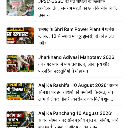
JPSC-JSSC कथित धांधली के खिलाफ
आंदोलन तेज, जयराम महतो का एक दिवसीय निर्जल
उपवास
रामगढ़ के Shri Ram Power Plant में फर्नेस
ब्लास्ट, 10 से ज्यादा मजदूर झुलसे; दो की हालत
गंभीर
Jharkhand Adivasi Mahotsav 2026
का नगर भवन में भव्य उद्घाटन, लोकनृत्य और
पारंपरिक प्रस्तुतियों ने मोहा मन
Aaj Ka Rashifal 10 August 2026: सावन
सोमवार पर इन राशियों की चमकेगी किस्मत, धन
लाभ से लेकर नौकरी-कारोबार तक मिलेंगे शुभ
संकेत
Aaj Ka Panchang 10 August 2026:
सावन सोमवार पर सोम प्रदोष व्रत का संयोग, जानें
शुभ मुहूर्त, राहुकाल और पूजा का समय