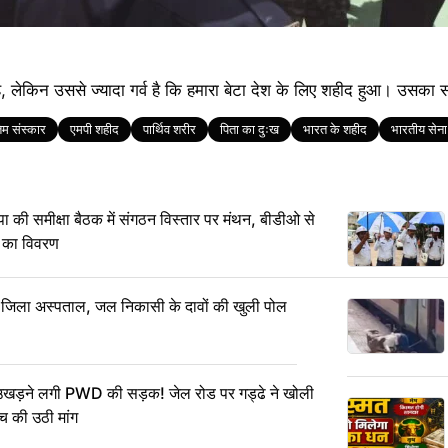
ै, लेकिन उससे ज्यादा गर्व है कि हमारा बेटा देश के लिए शहीद हुआ। उसका
िम संस्कार
एमपी शहीद
पार्थिव शरीर
पिता का दुःख
भारत के शहीद
भारतीय सेना
समीक्षा बैठक में संगठन विस्तार पर मंथन, बीडीओ से
 का विवरण
ा जिला अस्पताल, जल निकासी के दावों की खुली पोल
 उखड़ने लगी PWD की सड़क! जेल रोड पर गड्ढे ने खोली
ंच की उठी मांग