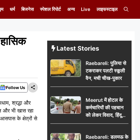
इम
धर्म
बिजनेस
स्पेशल रिपोर्ट
अन्य
Live
लाइफस्टाइल
िहासिक
Latest Stories
Raebareli: पुलिया से
टकराकर पलटी स्कूली
वैन, मची चीख-पुकार
Follow Us
Meerut में होटल के
मधाम, श्रद्धा और
कर्मचारियों की पहचान
ोजन और भी खास रहा
को लेकर विवाद, हिंदू
आसपास के क्षेत्रों से
सुरक्षा संगठन ने उठाए
सवाल; प्रशासन से जांच
Raebareli: डलमऊ के
की मांग