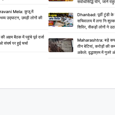
सर्वार्थसिद्धि योग, जानें राह
vani Mela: कुजू में
Dhanbad: पूर्वी टुंडी क
 भव्य उद्घाटन, उमड़ी लोगों की
सचिवालय में लगा निःशुल्क 
शिविर, सैकड़ों लोगों ने उ
म बैठक में पहुंचे पूर्व दर्जा
Maharashtra: बड़े कपड
ाओ संघर्ष पर हुई चर्चा
तीन बेटियां, करोड़ों की 
अकेले: वृद्धाश्रम में गुजर
रुपये भेजकर कहा– अंतिम 
हम नहीं आ पाएंगे