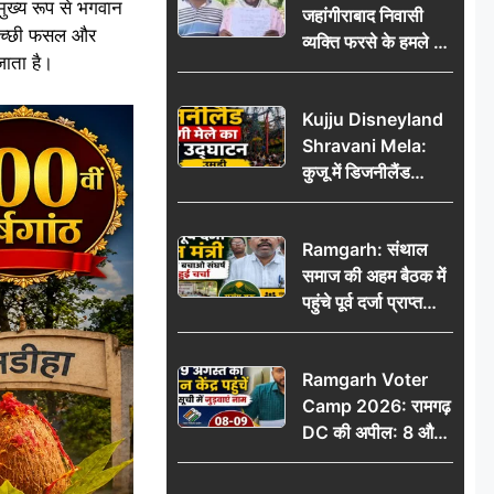
ुख्य रूप से भगवान
जहांगीराबाद निवासी
, अच्छी फसल और
व्यक्ति फरसे के हमले में
जाता है।
घायल थाने में शिकायत
पर दरोगा ने मांगे 10
Kujju Disneyland
हजार’, रकम न देने पर
Shravani Mela:
कार्रवाई ठंडी!
कुजू में डिजनीलैंड
श्रावणी मेले का भव्य
उद्घाटन, उमड़ी लोगों
Ramgarh: संथाल
की भीड़
समाज की अहम बैठक में
पहुंचे पूर्व दर्जा प्राप्त
मंत्री, मरांग बुरू बचाओ
संघर्ष पर हुई चर्चा
Ramgarh Voter
Camp 2026: रामगढ़
DC की अपील: 8 और
9 अगस्त को मतदान
केंद्र पहुंचें, मतदाता सूची