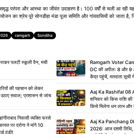
मृद्ध परंपरा और आस्था का जीवंत उदाहरण है। 100 वर्षों से चली आ रही यह
योजन का श्रेय पूरे सोनडीहा मंडा पूजा समिति और गांववासियों को जाता है, ज
2026
ramgarh
Sondiha
राकर पलटी स्कूली वैन, मची
Ramgarh Voter Camp
DC की अपील: 8 और 9 अ
केंद्र पहुंचें, मतदाता सूची म
ारियों की पहचान को लेकर
Aaj Ka Rashifal 08
 ने उठाए सवाल; प्रशासन से जांच
शनिवार को किस राशि की 
किसे मिलेगा धन लाभ और
गीराबाद निवासी व्यक्ति फरसे
Aaj Ka Panchang 0
िकायत पर दरोगा ने मांगे 10
2026: आज दशमी तिथि, र
ाई ठंडी!