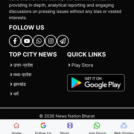
providing in-depth, analytical reporting and engaging
discussions on pressing issues without any bias or vested
interests.
FOLLOW US
TOP CITY NEWS
QUICK LINKS
उत्तर-प्रदेश
Play Store
मध्य-प्रदेश
झारखंड
धर्म
© 2026 News Nation Bharat
Home
|
About US
|
Contact Us
|
Policies
|
Terms and Conditions
Home
Follow Us
Short
Join Group
Web Stories