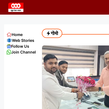
Skip
to
content
गोमो
Home
Web Stories
Follow Us
Join Channel