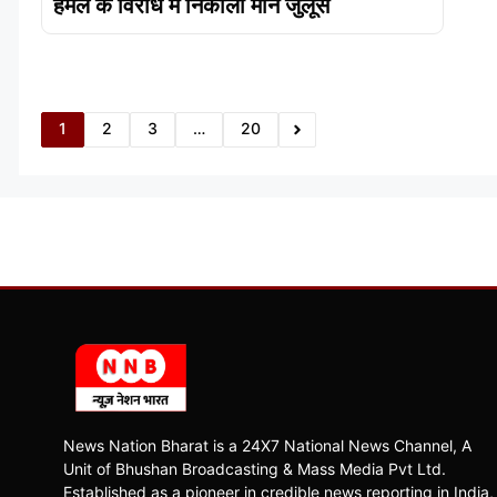
हमले के विरोध में निकाला मौन जुलूस
1
2
3
…
20
News Nation Bharat is a 24X7 National News Channel, A
Unit of Bhushan Broadcasting & Mass Media Pvt Ltd.
Established as a pioneer in credible news reporting in India,