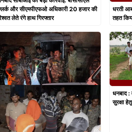
नबाद सीबीआई की बड़ी कार्रवाई: बीसीसीएल
्लर्क और सीएमपीएफओ अधिकारी 20 हजार की
धरती आबा
िश्वत लेते रंगे हाथ गिरफ्तार
तहत किय
धनबाद : 
सुरक्षा ह