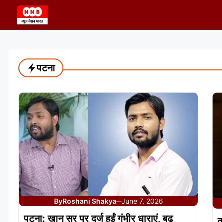
Skip
to
content
पटना
By
Roshani Shakya
June 7, 2026
—
पटना: खान सर पर दर्ज हुईं गंभीर धाराएं, बढ़
क