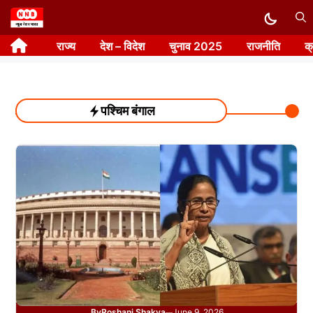
Skip
to
राज्य
देश – विदेश
चुनाव 2025
राजनीति
क
content
पश्चिम बंगाल
By
Roshani Shakya
June 9, 2026
—