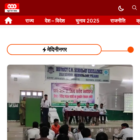
Skip
to
राज्य
देश – विदेश
चुनाव 2025
राजनीति
क
content
मेदिनीनगर