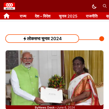
Skip
to
राज्य
देश – विदेश
चुनाव 2025
राजनीति
क
content
लोकसभा चुनाव 2024
By
News Desk
June 6, 2024
—