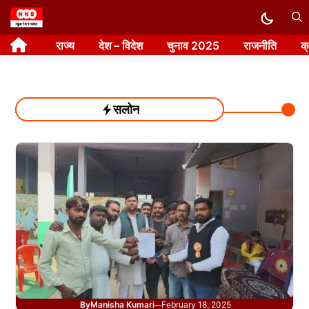
Skip
to
राज्य
देश – विदेश
चुनाव 2025
राजनीति
क
content
सलोन
By
Manisha Kumari
February 18, 2025
—