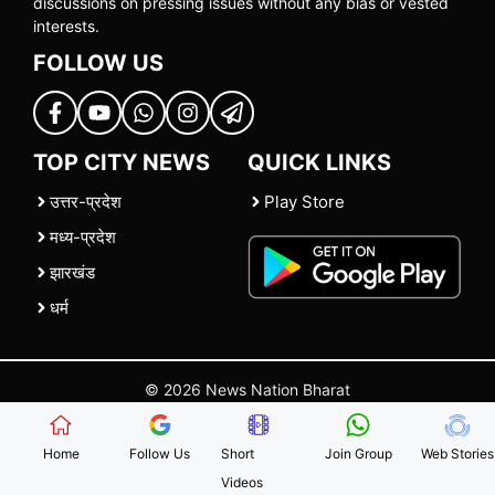
discussions on pressing issues without any bias or vested
interests.
FOLLOW US
TOP CITY NEWS
QUICK LINKS
उत्तर-प्रदेश
Play Store
मध्य-प्रदेश
झारखंड
धर्म
© 2026 News Nation Bharat
Home
|
About US
|
Contact Us
|
Policies
|
Terms and Conditions
Home
Follow Us
Short
Join Group
Web Stories
Videos