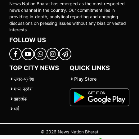
News Nation Bharat has emerged as the most respected
news channel in the country. Our commitment lies in
providing in-depth, analytical reporting and engaging
discussions on pressing issues without any bias or vested
interests.
FOLLOW US
TOP CITY NEWS
QUICK LINKS
उत्तर-प्रदेश
Play Store
मध्य-प्रदेश
झारखंड
धर्म
© 2026 News Nation Bharat
Home
|
About US
|
Contact Us
|
Policies
|
Terms and Conditions