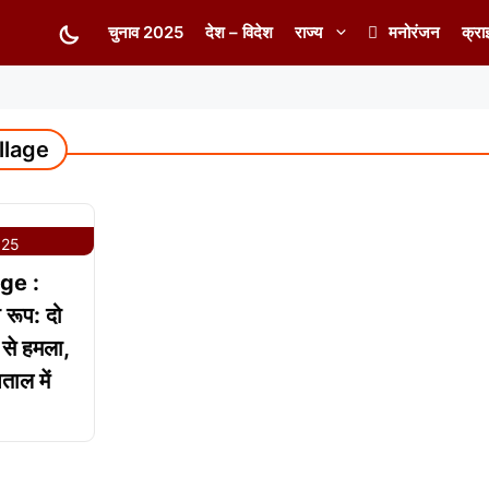
चुनाव 2025
देश – विदेश
राज्य
मनोरंजन
क्रा
llage
025
ge :
ी रूप: दो
ं से हमला,
ताल में