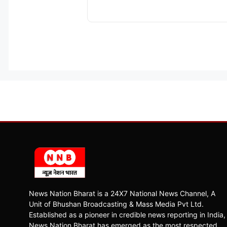
News Nation Bharat is a 24X7 National News Channel, A
Unit of Bhushan Broadcasting & Mass Media Pvt Ltd.
Established as a pioneer in credible news reporting in India,
News Nation Bharat has emerged as the most respected