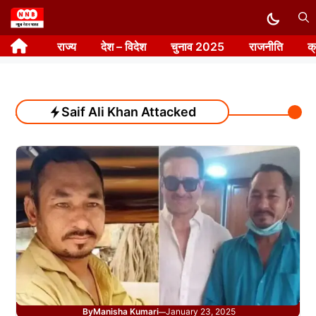
Skip
to
राज्य
देश – विदेश
चुनाव 2025
राजनीति
क
content
Saif Ali Khan Attacked
By
Manisha Kumari
January 23, 2025
—