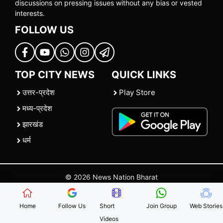
discussions on pressing issues without any bias or vested
interests.
FOLLOW US
TOP CITY NEWS
QUICK LINKS
उत्तर-प्रदेश
Play Store
मध्य-प्रदेश
झारखंड
धर्म
© 2026 News Nation Bharat
Home
|
About US
|
Contact Us
|
Policies
|
Terms and Conditions
Home
Follow Us
Short
Join Group
Web Stories
Videos