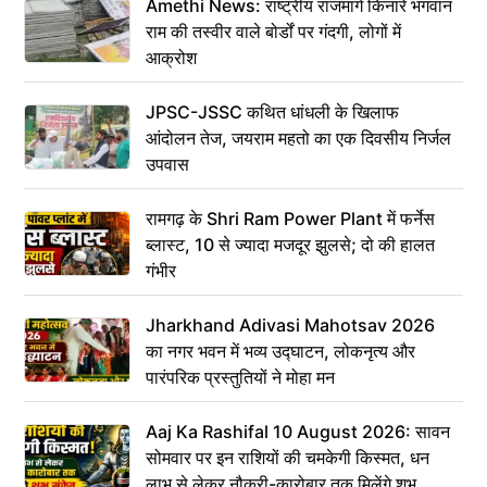
Amethi News: राष्ट्रीय राजमार्ग किनारे भगवान
राम की तस्वीर वाले बोर्डों पर गंदगी, लोगों में
आक्रोश
JPSC-JSSC कथित धांधली के खिलाफ
आंदोलन तेज, जयराम महतो का एक दिवसीय निर्जल
उपवास
रामगढ़ के Shri Ram Power Plant में फर्नेस
ब्लास्ट, 10 से ज्यादा मजदूर झुलसे; दो की हालत
गंभीर
Jharkhand Adivasi Mahotsav 2026
का नगर भवन में भव्य उद्घाटन, लोकनृत्य और
पारंपरिक प्रस्तुतियों ने मोहा मन
Aaj Ka Rashifal 10 August 2026: सावन
सोमवार पर इन राशियों की चमकेगी किस्मत, धन
लाभ से लेकर नौकरी-कारोबार तक मिलेंगे शुभ