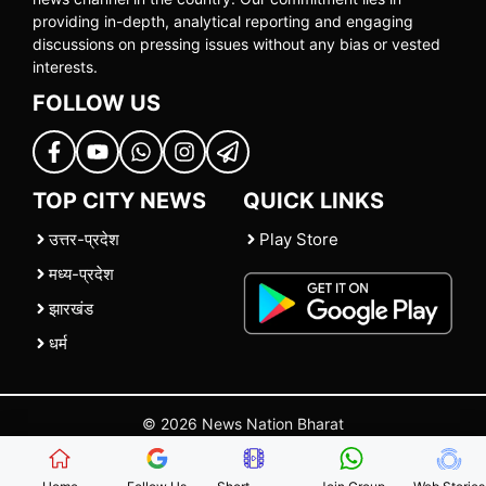
providing in-depth, analytical reporting and engaging
discussions on pressing issues without any bias or vested
interests.
FOLLOW US
TOP CITY NEWS
QUICK LINKS
उत्तर-प्रदेश
Play Store
मध्य-प्रदेश
झारखंड
धर्म
© 2026 News Nation Bharat
Home
|
About US
|
Contact Us
|
Policies
|
Terms and Conditions