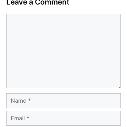
Leave a Comment
Comment
Name
Email