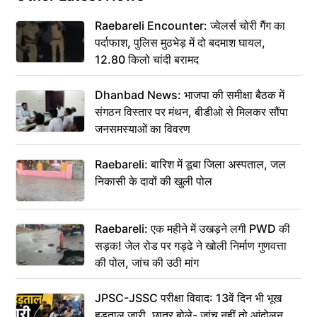
Raebareli Encounter: ज्वेलर्स चोरी गैंग का
पर्दाफाश, पुलिस मुठभेड़ में दो बदमाश घायल,
12.80 किलो चांदी बरामद
Dhanbad News: भाजपा की समीक्षा बैठक में
संगठन विस्तार पर मंथन, बीडीओ से मिलकर सौंपा
जनसमस्याओं का विवरण
Raebareli: बारिश में डूबा जिला अस्पताल, जल
निकासी के दावों की खुली पोल
Raebareli: एक महीने में उखड़ने लगी PWD की
सड़क! जेल रोड पर गड्ढे ने खोली निर्माण गुणवत्ता
की पोल, जांच की उठी मांग
JPSC-JSSC परीक्षा विवाद: 13वें दिन भी भूख
हड़ताल जारी, छात्र बोले- जांच नहीं तो आंदोलन