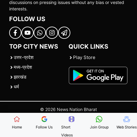
discussions on pressing issues without any bias or vested
interests.
FOLLOW US
TOP CITY NEWS
QUICK LINKS
उत्तर-प्रदेश
Play Store
मध्य-प्रदेश
झारखंड
धर्म
© 2026 News Nation Bharat
Home
|
About US
|
Contact Us
|
Policies
|
Terms and Conditions
Home
Follow Us
Short
Join Group
Web Stories
Videos