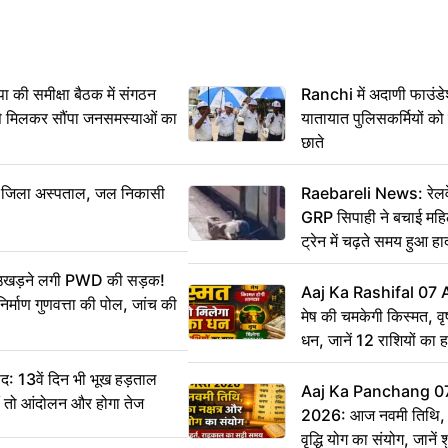
 समीक्षा बैठक में संगठन
Ranchi में अदाणी फाउंड
से मिलकर सौंपा जनसमस्याओं का
यातायात पुलिसकर्मियों क
छाते
बा जिला अस्पताल, जल निकासी
Raebareli News: रेलवे 
GRP सिपाही ने बचाई मह
ट्रेन में चढ़ते समय हुआ 
CCTV में कैद
ं उखड़ने लगी PWD की सड़क!
Aaj Ka Rashifal 07
िर्माण गुणवत्ता की पोल, जांच की
मेष की चमकेगी किस्मत, व
धन, जानें 12 राशियों का 
: 13वें दिन भी भूख हड़ताल
Aaj Ka Panchang 0
ीं तो आंदोलन और होगा तेज
2026: आज नवमी तिथि, क
वृद्धि योग का संयोग, जानें श