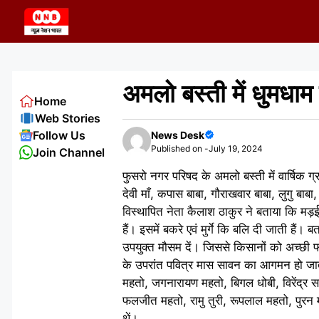
Skip
to
content
अमलो बस्ती में धुमधाम 
Home
Web Stories
Follow Us
News Desk
Published on -
July 19, 2024
Join Channel
फुसरो नगर परिषद के अमलो बस्ती में वार्षिक ग्र
देवी माँ, कपास बाबा, गौराखवार बाबा, लुगु बाब
विस्थापित नेता कैलाश ठाकुर ने बताया कि मड़ई पु
हैं। इसमें बकरे एवं मुर्गे कि बलि दी जाती हैं।
उपयुक्त मौसम दें। जिससे किसानों को अच्छी फ
के उपरांत पवित्र मास सावन का आगमन हो जाता ह
महतो, जगनारायण महतो, बिगल धोबी, विरेंद्र स
फलजीत महतो, रामु तुरी, रूपलाल महतो, पुरन म
थें।