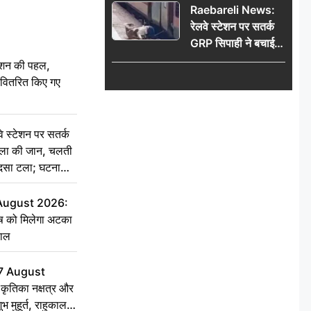
Raebareli News:
रेलवे स्टेशन पर सतर्क
GRP सिपाही ने बचाई
महिला की जान, चलती
ेशन की पहल,
ट्रेन में चढ़ते समय हुआ
ो वितरित किए गए
हादसा टला; घटना
CCTV में कैद
स्टेशन पर सतर्क
िला की जान, चलती
हादसा टला; घटना
 August 2026:
ृष को मिलेगा अटका
हाल
7 August
ृतिका नक्षत्र और
ुभ मुहूर्त, राहुकाल