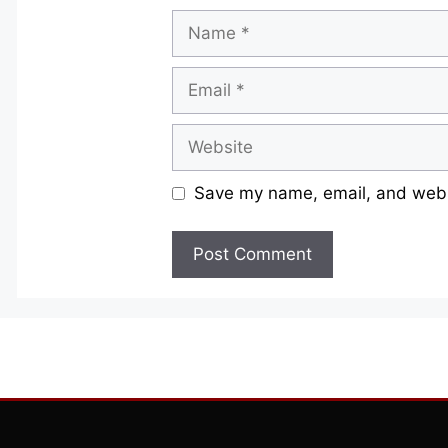
Name
Email
Website
Save my name, email, and websi