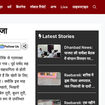
इम
धर्म
बिजनेस
स्पेशल रिपोर्ट
अन्य
Live
लाइफस्टाइल
ुजा
Latest Stories
Follow Us
Dhanbad News:
भाजपा की समीक्षा बैठक
के से ग्रामरक्षा
में संगठन विस्तार पर
गया। पूर्व पार्षद सह
मंथन, बीडीओ से
के सहभागिता से होती
मिलकर सौंपा
Raebareli: बारिश में
े हैं कि खेती के लिए
जनसमस्याओं का विवरण
डूबा जिला अस्पताल,
ै। क्योंकि इस माह
जल निकासी के दावों की
 महतो, भिखारी
खुली पोल
ु तुरी, बुधन तुरी,
य रूप से उपस्थित
Raebareli: एक महीने