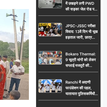
में उखड़ने लगी PWD
की सड़क! जेल रोड पर
गड्ढे ने खोली निर्माण
गुणवत्ता की पोल, जांच
JPSC-JSSC परीक्षा
की उठी मांग
विवाद: 13वें दिन भी भूख
हड़ताल जारी, छात्र
बोले- जांच नहीं तो
आंदोलन और होगा तेज
Bokaro Thermal:
9 सूत्री मांगों को लेकर
सप्लाई मजदूरों की
हुंकार, 12 अगस्त के
प्रदर्शन की रणनीति बनी
Ranchi में अदाणी
फाउंडेशन की पहल,
यातायात पुलिसकर्मियों
को वितरित किए गए छाते