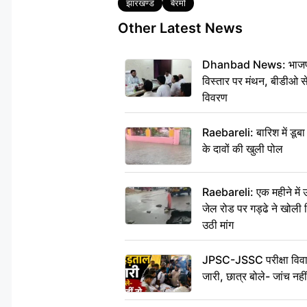
Tags
झारखण्ड
बेरमो
Other Latest News
Dhanbad News: भाजपा की
विस्तार पर मंथन, बीडीओ 
विवरण
Raebareli: बारिश में डू
के दावों की खुली पोल
Raebareli: एक महीने मे
जेल रोड पर गड्ढे ने खोली न
उठी मांग
JPSC-JSSC परीक्षा विवाद
जारी, छात्र बोले- जांच नह