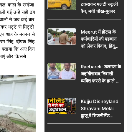
टकराकर पलटी स्कूली
अगल-बगल के खड़ंजा
वैन, मची चीख-पुकार
ली गई उन्हें सही ढंग
 वालों ने जब कई बार
कर भट्टे से मिट्टी
Meerut में होटल के
े एन शाह के मकान से
कर्मचारियों की पहचान
्रम सिंह, दीपक सिंह
को लेकर विवाद, हिंदू
भी बताया कि आए दिन
सुरक्षा संगठन ने उठाए
 जाएं और किससे
सवाल; प्रशासन से जांच
Raebareli: डलमऊ के
की मांग
जहांगीराबाद निवासी
व्यक्ति फरसे के हमले में
घायल थाने में शिकायत
पर दरोगा ने मांगे 10
Kujju Disneyland
हजार’, रकम न देने पर
Shravani Mela:
कार्रवाई ठंडी!
कुजू में डिजनीलैंड
श्रावणी मेले का भव्य
उद्घाटन, उमड़ी लोगों