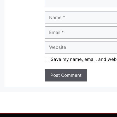
Name
Email
Website
Save my name, email, and websi