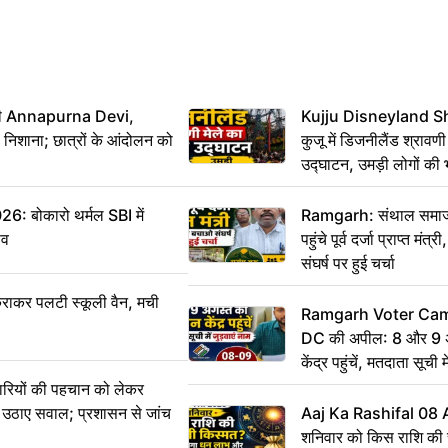
मंत्री Annapurna Devi,
Kujju Disneyland S
िशाना; छात्रों के आंदोलन को
कुजू में डिजनीलैंड श्रावणी
उद्घाटन, उमड़ी लोगों की 
बोकारो थर्मल SBI में
Ramgarh: संथाल समाज 
सव
पहुंचे पूर्व दर्जा प्राप्त मंत
संघर्ष पर हुई चर्चा
राकर पलटी स्कूली वैन, मची
Ramgarh Voter Camp
DC की अपील: 8 और 9 अ
केंद्र पहुंचें, मतदाता सूची म
ारियों की पहचान को लेकर
 ने उठाए सवाल; प्रशासन से जांच
Aaj Ka Rashifal 08
शनिवार को किस राशि की 