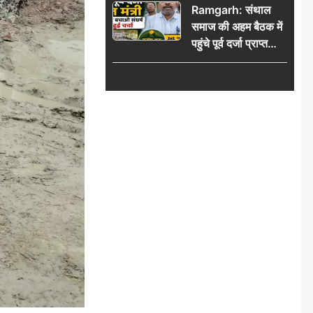
Ramgarh: संथाल
की भीड़
समाज की अहम बैठक में
पहुंचे पूर्व दर्जा प्राप्त
मंत्री, मरांग बुरू बचाओ
संघर्ष पर हुई चर्चा