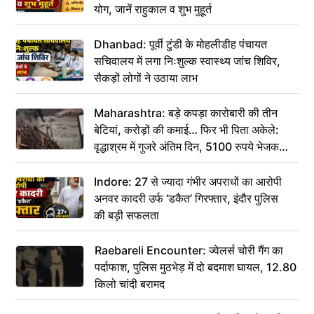
योग, जानें राहुकाल व शुभ मुहूर्त
Dhanbad: पूर्वी टुंडी के मोहलीडीह पंचायत
सचिवालय में लगा निःशुल्क स्वास्थ्य जांच शिविर,
सैकड़ों लोगों ने उठाया लाभ
Maharashtra: बड़े कपड़ा कारोबारी की तीन
बेटियां, करोड़ों की कमाई… फिर भी पिता अकेले:
वृद्धाश्रम में गुजरे अंतिम दिन, 5100 रुपये भेजकर
कहा– अंतिम संस्कार कर दीजिए हम नहीं आ पाएंगे
Indore: 27 से ज्यादा गंभीर अपराधों का आरोपी
अनवर कादरी उर्फ ‘डकैत’ गिरफ्तार, इंदौर पुलिस
की बड़ी सफलता
Raebareli Encounter: ज्वेलर्स चोरी गैंग का
पर्दाफाश, पुलिस मुठभेड़ में दो बदमाश घायल, 12.80
किलो चांदी बरामद