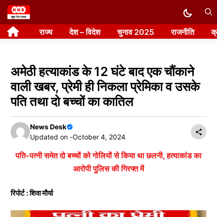
Skip
to
राज्य
देश – विदेश
चुनाव 2025
राजनीति
क
content
अमेठी हत्याकांड के 12 घंटे बाद एक चौंकाने
वाली खबर, प्रेमी ही निकला प्रेमिका व उसके
पति तथा दो बच्चों का कातिल
News Desk
Updated on -
October 4, 2024
पति-पत्नी समेत दो बच्चों को गोलियों से किया था छलनी, हत्याकांड का
आरोपी पुलिस की गिरफ्त में
रिपोर्ट : शिवा मौर्या