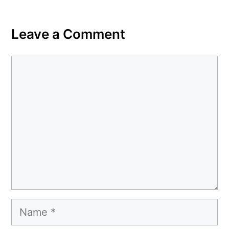
Leave a Comment
Comment
Name