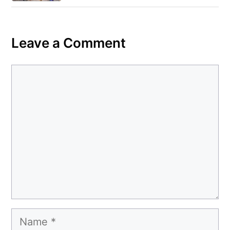
Leave a Comment
Comment
Name